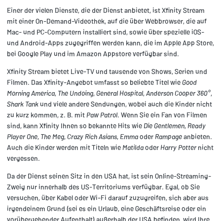
Einer der vielen Dienste, die der Dienst anbietet, ist Xfinity Stream
mit einer On-Demand-Videothek, auf die über Webbrowser, die auf
Mac- und PC-Computern installiert sind, sowie über spezielle iOS-
und Android-Apps zugegriffen werden kann, die im Apple App Store,
bei Google Play und im Amazon Appstore verfügbar sind.
Xfinity Stream bietet Live-TV und tausende von Shows, Serien und
Filmen. Das Xfinity-Angebot umfasst so beliebte Titel wie
Good
Morning America
,
The Undoing
,
General Hospital
,
Anderson Cooper 360°
,
Shark Tank
und viele andere Sendungen, wobei auch die Kinder nicht
zu kurz kommen, z. B. mit
Paw Patrol
. Wenn Sie ein Fan von Filmen
sind, kann Xfinity Ihnen so bekannte Hits wie
Die Gentlemen
,
Ready
Player One
,
The Meg
,
Crazy Rich Asians
,
Emma
oder
Rampage
anbieten.
Auch die Kinder werden mit Titeln wie
Matilda
oder
Harry Potter
nicht
vergessen.
Da der Dienst seinen Sitz in den USA hat, ist sein Online-Streaming-
Zweig nur innerhalb des US-Territoriums verfügbar. Egal, ob Sie
versuchen, über Kabel oder Wi-Fi darauf zuzugreifen, sich aber aus
irgendeinem Grund (sei es ein Urlaub, eine Geschäftsreise oder ein
vorübergehender Aufenthalt) außerhalb der USA befinden, wird Ihre