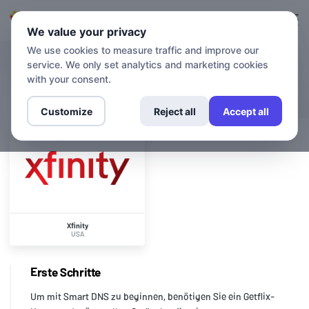
Anmeldung
Anmelden
We value your privacy
We use cookies to measure traffic and improve our
service. We only set analytics and marketing cookies
KANÄLE
Xfinity
with your consent.
Customize
Reject all
Accept all
Xfinity
USA
Erste Schritte
Um mit Smart DNS zu beginnen, benötigen Sie ein Getflix-