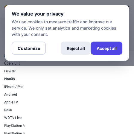
Anmeldung
Anmelden
We value your privacy
We use cookies to measure traffic and improve our
service. We only set analytics and marketing cookies
SETUP-ANLEITUNGEN
MacOS
with your consent.
Customize
Reject all
Accept all
SETUP-ANLEITUNGEN
Übersicht
Fenster
MacOS
iPhone/iPad
Android
Apple TV
Roku
WD TV Live
PlayStation 4
PlayStation 5