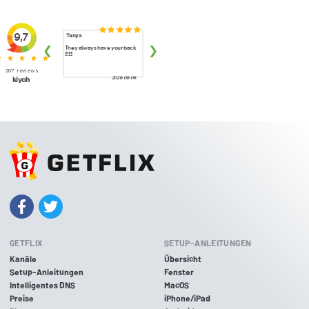
GETFLIX
SETUP-ANLEITUNGEN
Kanäle
Übersicht
Setup-Anleitungen
Fenster
Intelligentes DNS
MacOS
Preise
iPhone/iPad