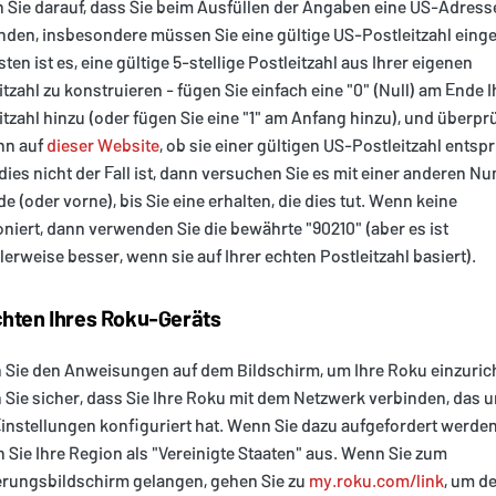
 Sie darauf, dass Sie beim Ausfüllen der Angaben eine US-Adress
den, insbesondere müssen Sie eine gültige US-Postleitzahl eing
ten ist es, eine gültige 5-stellige Postleitzahl aus Ihrer eigenen
itzahl zu konstruieren - fügen Sie einfach eine "0" (Null) am Ende I
itzahl hinzu (oder fügen Sie eine "1" am Anfang hinzu), und überpr
nn auf
dieser Website
, ob sie einer gültigen US-Postleitzahl entspr
ies nicht der Fall ist, dann versuchen Sie es mit einer anderen 
e (oder vorne), bis Sie eine erhalten, die dies tut. Wenn keine
oniert, dann verwenden Sie die bewährte "90210" (aber es ist
erweise besser, wenn sie auf Ihrer echten Postleitzahl basiert).
chten Ihres Roku-Geräts
 Sie den Anweisungen auf dem Bildschirm, um Ihre Roku einzuric
n Sie sicher, dass Sie Ihre Roku mit dem Netzwerk verbinden, das 
nstellungen konfiguriert hat. Wenn Sie dazu aufgefordert werden
 Sie Ihre Region als "Vereinigte Staaten" aus. Wenn Sie zum
erungsbildschirm gelangen, gehen Sie zu
my.roku.com/link
, um d