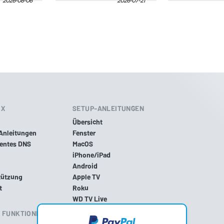
IX
SETUP-ANLEITUNGEN
Übersicht
Anleitungen
Fenster
gentes DNS
MacOS
iPhone/iPad
Android
tützung
Apple TV
t
Roku
WD TV Live
PlayStation 4
S FUNKTIONIERT?
PlayStation 5