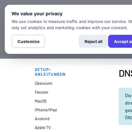
Kanäle
Set
We value your privacy
We use cookies to measure traffic and improve our service. 
only set analytics and marketing cookies with your consent.
Customize
Reject all
Accept al
SETUP-
DNS
ANLEITUNGEN
Übersicht
Fenster
Die
MacOS
dir
iPhone/iPad
ges
DNS
Android
Apple TV