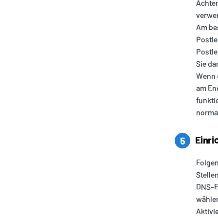
Achten
verwen
Am bes
Postle
Postle
Sie da
Wenn d
am End
funkti
normal
Einri
5
Folgen
Stelle
DNS-Ei
wählen
Aktivi