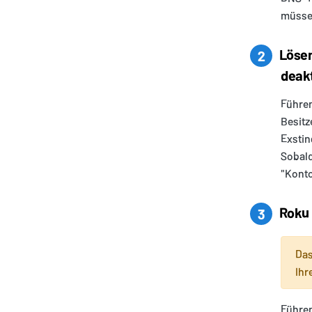
müsse
Lösen
2
deakt
Führen
Besitz
Exstin
Sobald
"Konto
Roku 
3
Das
Ihr
Führen