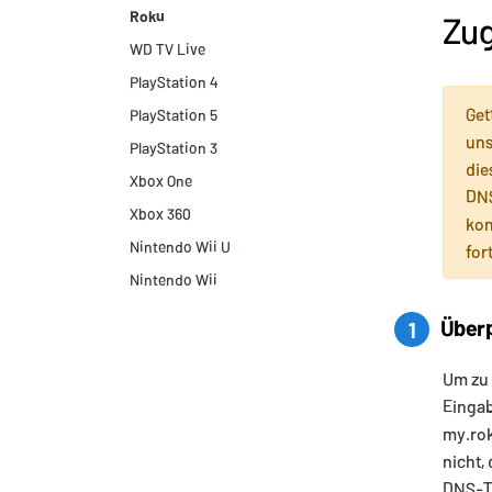
Roku
Zug
WD TV Live
PlayStation 4
Get
PlayStation 5
uns
PlayStation 3
die
Xbox One
DNS
Xbox 360
kon
Nintendo Wii U
for
Nintendo Wii
Überpr
1
Um zu 
Eingab
my.rok
nicht,
DNS-Te