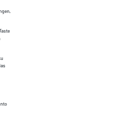
ungen,
Taste
n
ku
das
onto