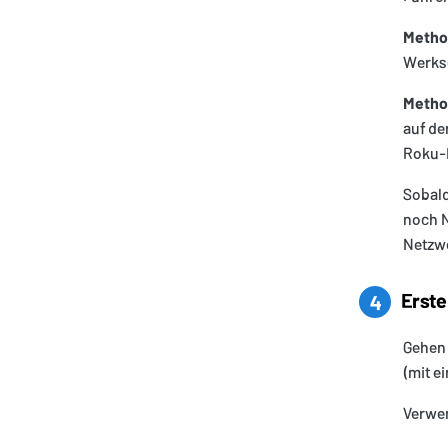
Metho
Werkse
Method
auf de
Roku-
Sobald
noch N
Netzwe
Erste
4
Gehen 
(mit e
Verwen