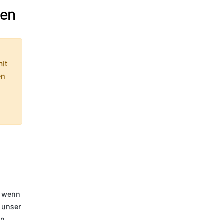
gen
mit
en
, wenn
n unser
n,