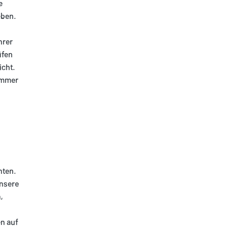
e
eben.
hrer
üfen
icht.
Nummer
hten.
unsere
,
en auf