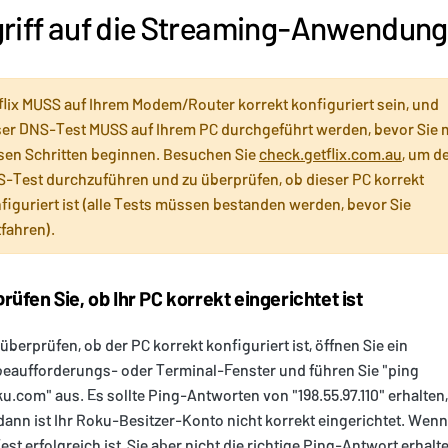
riff auf die Streaming-Anwendun
flix MUSS auf Ihrem Modem/Router korrekt konfiguriert sein, und
er DNS-Test MUSS auf Ihrem PC durchgeführt werden, bevor Sie 
sen Schritten beginnen. Besuchen Sie
check.getflix.com.au
, um d
-Test durchzuführen und zu überprüfen, ob dieser PC korrekt
figuriert ist (alle Tests müssen bestanden werden, bevor Sie
tfahren).
üfen Sie, ob Ihr PC korrekt eingerichtet ist
überprüfen, ob der PC korrekt konfiguriert ist, öffnen Sie ein
eaufforderungs- oder Terminal-Fenster und führen Sie "ping
u.com" aus. Es sollte Ping-Antworten von "198.55.97.110" erhalten
 dann ist Ihr Roku-Besitzer-Konto nicht korrekt eingerichtet. Wen
st erfolgreich ist, Sie aber nicht die richtige Ping-Antwort erhalte