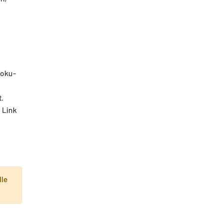
Roku-
.
 Link
lle
: