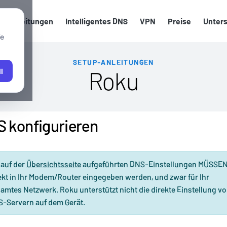
up-Anleitungen
Intelligentes DNS
VPN
Preise
Unter
We
SETUP-ANLEITUNGEN
Roku
l
 konfigurieren
 auf der
Übersichtsseite
aufgeführten DNS-Einstellungen MÜSSE
ekt in Ihr Modem/Router eingegeben werden, und zwar für Ihr
amtes Netzwerk. Roku unterstützt nicht die direkte Einstellung v
-Servern auf dem Gerät.