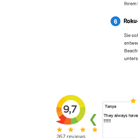
Ihrem 
Roku-
6
Sie so
entwed
Beacht
unters