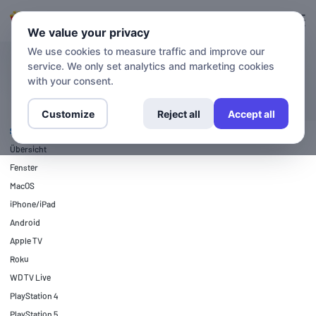
Anmeldung
Anmelden
We value your privacy
We use cookies to measure traffic and improve our
service. We only set analytics and marketing cookies
SETUP-ANLEITUNGEN
Xbox 360
with your consent.
Customize
Reject all
Accept all
SETUP-ANLEITUNGEN
Übersicht
Fenster
MacOS
iPhone/iPad
Android
Apple TV
Roku
WD TV Live
PlayStation 4
PlayStation 5