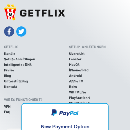
GETFLIX
SETUP-ANLEITUNGEN
Kanäle
Übersicht
Setup-Anleitungen
Fenster
Intelligentes DNS
MacOS
Preise
iPhone/iPad
Blog
Android
Unterstützung
Apple TV
Kontakt
Roku
WD TV Live
PlayStation 4
WIE ES FUNKTIONIERT?
PlayStation 5
VPN
PlayStation 3
FAQ
Xbox One
Xbox 360
Nintendo Wii U
New Payment Option