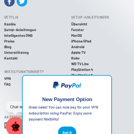
GETFLIX
SETUP-ANLEITUNGEN
Kanäle
Übersicht
Setup-Anleitungen
Fenster
Intelligentes DNS
MacOS
Preise
iPhone/iPad
Blog
Android
Unterstützung
Apple TV
Kontakt
Roku
WD TV Live
PlayStation 4
WIE ES FUNKTIONIERT?
PlayStation 5
VPN
PlayStation 3
FAQ
Xbox One
Xbox 360
Nintendo Wii U
New Payment Option
Nintendo Wii
Great news! You can now pay for your VPN
subscription using PayPal. Enjoy more
AKZEPTIERTE ZAHLUNGSMETHODEN
payment flexibility!
Got it