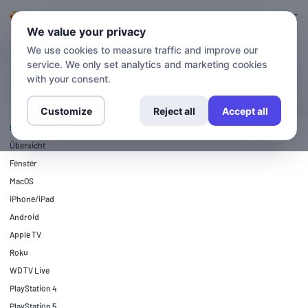
Anmeldung
Anmelden
We value your privacy
We use cookies to measure traffic and improve our
service. We only set analytics and marketing cookies
SETUP-ANLEITUNGEN
PlayStation 3
with your consent.
Customize
Reject all
Accept all
SETUP-ANLEITUNGEN
Übersicht
Fenster
MacOS
iPhone/iPad
Android
Apple TV
Roku
WD TV Live
PlayStation 4
PlayStation 5